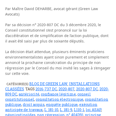
Par Maître David DEHARBE, avocat gérant (Green Law
Avocats)
Par sa décision n° 2020-807 DC du 3 décembre 2020, le
Conseil constitutionnel s’est prononcé sur la loi
d’accélération et de simplification de l’action publique, dont
il avait été saisi par plus de soixante députés.
La décision était attendue, plusieurs éminents praticiens
environnementalistes ayant sinon purement et simplement
annoncé la prochaine consécration du principe de non
régression par le Conseil du moi invité les sages à s’engager
sur cette voie.
BLOG DE GREEN LAW
INSTALLATIONS
CATÉGORIE(S)
,
CLASSÉES
TAGS
2016-737 DC
,
2020-807
,
2020-807 DC
,
2020-
809 DC
,
antériorité
,
confiance légitime
,
conseil
constitutionnel
,
consultation électronique
,
consultation
publique
,
droit acquis
,
enquête publique
,
exécution
anticipée de travaux
,
L. 181-10
,
L. 181-9
,
L110-1
,
loi ASAP
,
néonicotinoïdes
,
non régression
,
n° 404391
,
principe