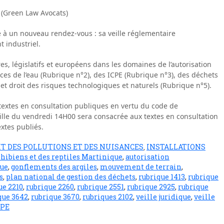
 (Green Law Avocats)
à un nouveau rendez-vous : sa veille réglementaire
 industriel.
res, législatifs et européens dans les domaines de l’autorisation
ces de l’eau (Rubrique n°2), des ICPE (Rubrique n°3), des déchets
) et droit des risques technologiques et naturels (Rubrique n°5).
textes en consultation publiques en vertu du code de
eille du vendredi 14H00 sera consacrée aux textes en consultation
xtes publiés.
IT DES POLLUTIONS ET DES NUISANCES
INSTALLATIONS
,
ibiens et des reptiles Martinique
,
autorisation
que
,
gonflements des argiles
,
mouvement de terrain
,
s
,
plan national de gestion des déchets
,
rubrique 1413
,
rubrique
ue 2210
,
rubrique 2260
,
rubrique 2551
,
rubrique 2925
,
rubrique
que 3642
,
rubrique 3670
,
rubriques 2102
,
veille juridique
,
veille
CPE