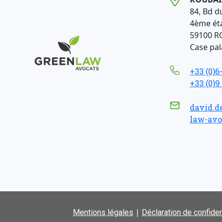
84, Bd d
4ème ét
59100 R
Case pala
+33 (0)6
+33 (0)9
david.d
law-avo
|
Mentions légales
Déclaration de confiden