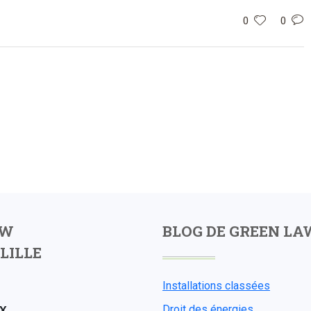
0
0
AW
BLOG DE GREEN LA
LILLE
Installations classées
X
Droit des énergies