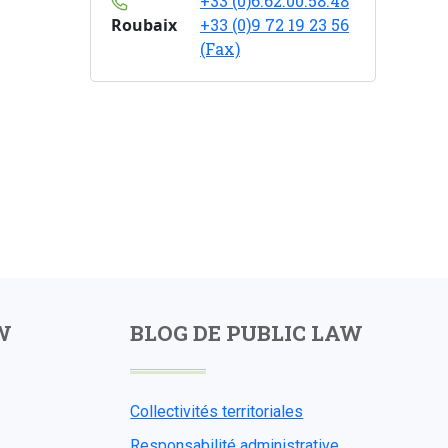
+33 (0)6.62.00.58.48
Roubaix
+33 (0)9 72 19 23 56
(Fax)
W
BLOG DE PUBLIC LAW
Collectivités territoriales
Responsabilité administrative