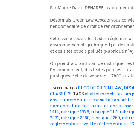
Par Maître David DEHARBE, avocat gérant
Désormais Green Law Avocats vous convie 
hebdomadaire de droit de l’environnement
Cette veille couvre les textes réglementai
environnementale (rubrique 1) et des poli
et des sites et sols pollués (Rubrique n°4
On prendra grand soin de distinguer les 
l’environnement, des textes publiés. La v
publiques, celle du vendredi 17h00 aux te
BLOG DE GREEN LAW
DRO
CATÉGORIE(S)
,
CLASSÉES
TAGS
abattoirs mobiles
,
amph
environnementale
,
consultation publi
nomenclature des installations classée
1414
,
rubrique 1978
,
rubrique 2111
,
rubriq
2931
,
rubrique 2980
,
rubrique 3250
,
rubri
reglementaire
,
veille réglementaire I