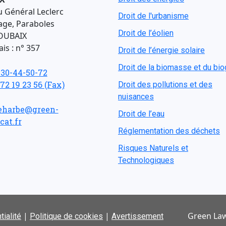
u Général Leclerc
Droit de l'urbanisme
age, Paraboles
Droit de l’éolien
OUBAIX
is : n° 357
Droit de l’énergie solaire
Droit de la biomasse et du bi
-30-44-50-72
 72 19 23 56 (Fax)
Droit des pollutions et des
nuisances
eharbe@green-
Droit de l’eau
cat.fr
Réglementation des déchets
Risques Naturels et
Technologiques
|
|
Green Law
tialité
Politique de cookies
Avertissement