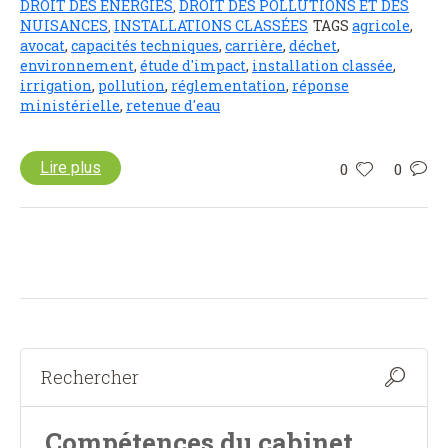
DROIT DES ÉNERGIES
DROIT DES POLLUTIONS ET DES
,
NUISANCES
INSTALLATIONS CLASSÉES
TAGS
agricole
,
,
avocat
,
capacités techniques
,
carrière
,
déchet
,
environnement
,
étude d'impact
,
installation classée
,
irrigation
,
pollution
,
réglementation
,
réponse
ministérielle
,
retenue d'eau
Lire plus
0
0
Compétences du cabinet