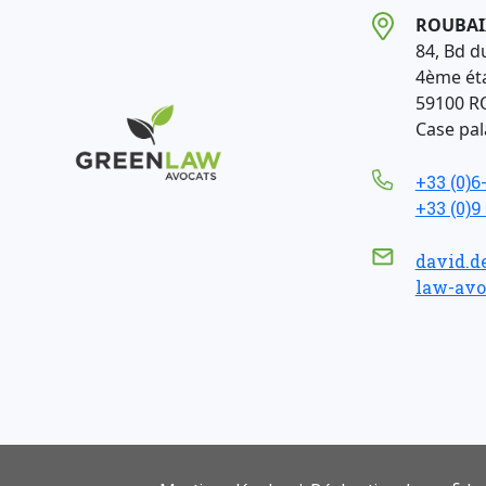
ROUBAI
84, Bd d
4ème ét
59100 R
Case pala
+33 (0)6
+33 (0)9
david.d
law-avo