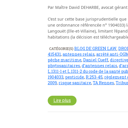
Par Maître David DEHARBE, avocat gérant
C’est sur cette base jurisprudentielle qu
une ordonnance référencée n° 1904033) la 
Langouët (Ille-et-Villaine), limitant l’é
habitations (la décision est téléchargeable 
BLOG DE GREEN LAW
DRO
CATÉGORIE(S)
,
415431
,
antennes relais
,
arrêté anti-OG
pêche maritime
,
Daniel Cueff
,
directive
phytosanitaires
,
d’antennes relais
,
d’ar
L.1311-1 et L.1311-2 du code de la santé pu
1904033
,
pesticide
,
R.253-45
,
règlement d
2009
,
risque sanitaire
,
TA Rennes
,
Tribu
Lire plus