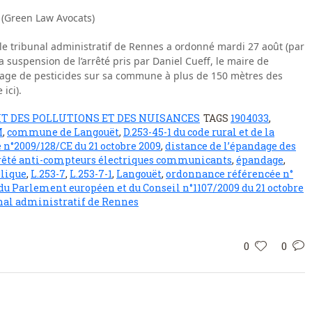
 (Green Law Avocats)
e le tribunal administratif de Rennes a ordonné mardi 27 août (par
suspension de l’arrêté pris par Daniel Cueff, le maire de
pandage de pesticides sur sa commune à plus de 150 mètres des
ici).
IT DES POLLUTIONS ET DES NUISANCES
TAGS
1904033
,
M
,
commune de Langouët
,
D.253-45-1 du code rural et de la
 n°2009/128/CE du 21 octobre 2009
,
distance de l’épandage des
rêté anti-compteurs électriques communicants
,
épandage
,
blique
,
L.253-7
,
L.253-7-1
,
Langouët
,
ordonnance référencée n°
u Parlement européen et du Conseil n°1107/2009 du 21 octobre
nal administratif de Rennes
0
0