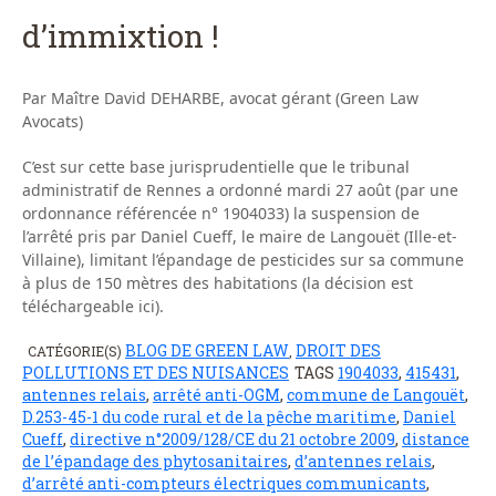
d’immixtion !
Par Maître David DEHARBE, avocat gérant (Green Law
Avocats)
C’est sur cette base jurisprudentielle que le tribunal
administratif de Rennes a ordonné mardi 27 août (par une
ordonnance référencée n° 1904033) la suspension de
l’arrêté pris par Daniel Cueff, le maire de Langouët (Ille-et-
Villaine), limitant l’épandage de pesticides sur sa commune
à plus de 150 mètres des habitations (la décision est
téléchargeable ici).
BLOG DE GREEN LAW
DROIT DES
CATÉGORIE(S)
,
POLLUTIONS ET DES NUISANCES
TAGS
1904033
,
415431
,
antennes relais
,
arrêté anti-OGM
,
commune de Langouët
,
D.253-45-1 du code rural et de la pêche maritime
,
Daniel
Cueff
,
directive n°2009/128/CE du 21 octobre 2009
,
distance
de l’épandage des phytosanitaires
,
d’antennes relais
,
d’arrêté anti-compteurs électriques communicants
,