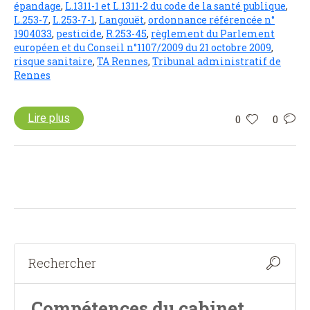
épandage
,
L.1311-1 et L.1311-2 du code de la santé publique
,
L.253-7
,
L.253-7-1
,
Langouët
,
ordonnance référencée n°
1904033
,
pesticide
,
R.253-45
,
règlement du Parlement
européen et du Conseil n°1107/2009 du 21 octobre 2009
,
risque sanitaire
,
TA Rennes
,
Tribunal administratif de
Rennes
Lire plus
0
0
Compétences du cabinet