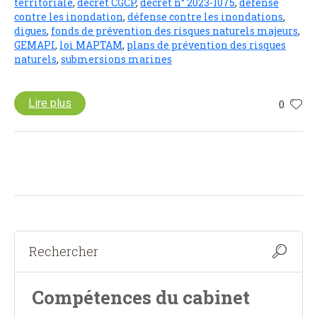
territoriale
,
décret CGCP
,
décret n° 2023-1075
,
défense
contre les inondation
,
défense contre les inondations
,
digues
,
fonds de prévention des risques naturels majeurs
,
GEMAPI
,
loi MAPTAM
,
plans de prévention des risques
naturels
,
submersions marines
Lire plus
0
Compétences du cabinet