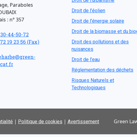
Droit de l'urbanisme
age, Paraboles
Droit de l’éolien
OUBAIX
is : n° 357
Droit de l’énergie solaire
Droit de la biomasse et du bi
-30-44-50-72
 72 19 23 56 (Fax)
Droit des pollutions et des
nuisances
eharbe@green-
Droit de l’eau
cat.fr
Réglementation des déchets
Risques Naturels et
Technologiques
|
|
Green Law
tialité
Politique de cookies
Avertissement