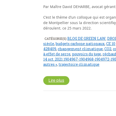
Par Maître David DEHARBE, avocat gérant
C’est le thème d’un colloque qui est organi
de Montpellier sous la direction scientif
déroulent. ce 25 mars 2022.
BLOG DE GREEN LAW
DRO
CATÉGORIE(S)
,
siècle
,
budgets carbone nationaux
,
CE 10
428409
,
changement climatique
,
CO2
,
c
à effet de serre
,
pouvoirs du juge
,
réchau
14 oct. 2021 1904967-1904968-1904972-19
autres »
,
trajectoire climatique
Lire plus