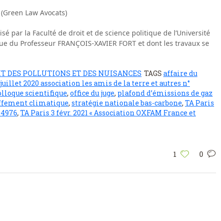
 (Green Law Avocats)
sé par la Faculté de droit et de science politique de l’Université
ique du Professeur FRANÇOIS-XAVIER FORT et dont les travaux se
IT DES POLLUTIONS ET DES NUISANCES
TAGS
affaire du
 juillet 2020 association les amis de la terre et autres n°
olloque scientifique
,
office du juge
,
plafond d’émissions de gaz
ffement climatique
,
stratégie nationale bas-carbone
,
TA Paris
04976
,
TA Paris 3 févr. 2021 « Association OXFAM France et
1
0