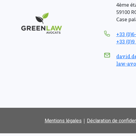
4ème ét
59100 R
Case pala
+33 (0)6
+33 (0)9
david.d
law-avo
|
Mentions légales
Déclaration de confiden