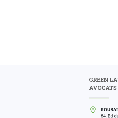
GREEN L
AVOCATS 
ROUBAI
84, Bd d