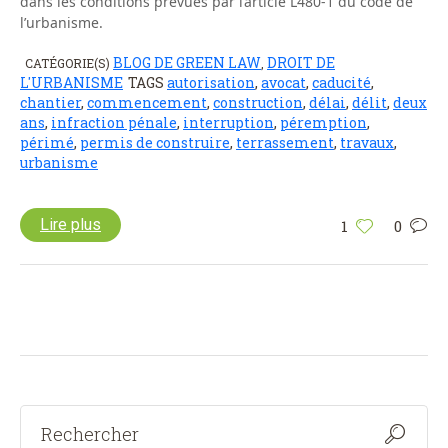
dans les conditions prévues par l’article L480-1 du code de
l’urbanisme.
BLOG DE GREEN LAW
DROIT DE
CATÉGORIE(S)
,
L'URBANISME
TAGS
autorisation
,
avocat
,
caducité
,
chantier
,
commencement
,
construction
,
délai
,
délit
,
deux
ans
,
infraction pénale
,
interruption
,
péremption
,
périmé
,
permis de construire
,
terrassement
,
travaux
,
urbanisme
Lire plus
1
0