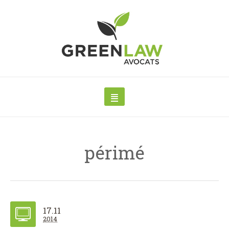
périmé
17.11
2014