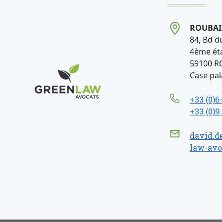
ROUBAI
84, Bd d
4ème ét
59100 R
Case pala
+33 (0)6
+33 (0)9
david.d
law-avo