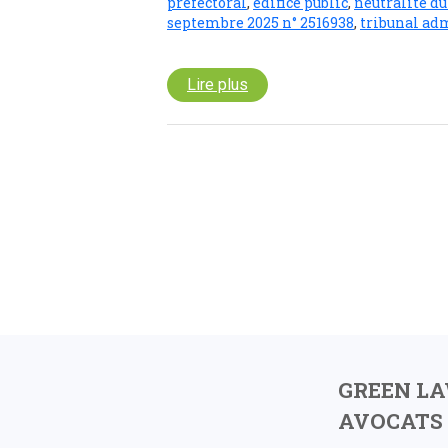
préfectoral
,
édifice public
,
neutralité du
septembre 2025 n° 2516938
,
tribunal ad
Lire plus
GREEN L
AVOCATS 