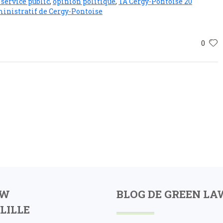
 service public
,
opinion politique
,
TA Cergy-Pontoise 20
ministratif de Cergy-Pontoise
0
AW
BLOG DE GREEN LA
LILLE