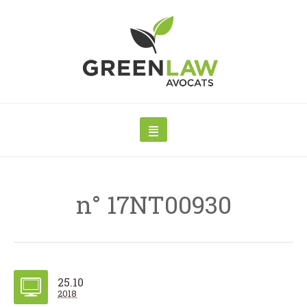
n° 17NT00930
25.10
2018