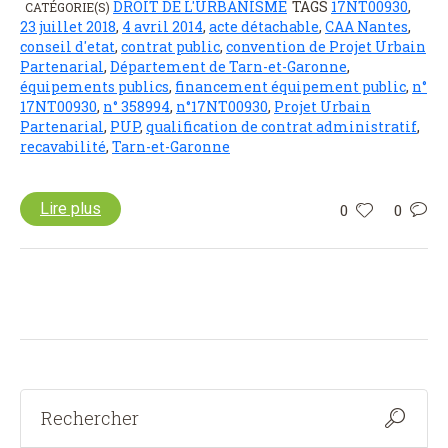
DROIT DE L'URBANISME
TAGS
17NT00930
,
CATÉGORIE(S)
23 juillet 2018
,
4 avril 2014
,
acte détachable
,
CAA Nantes
,
conseil d'etat
,
contrat public
,
convention de Projet Urbain
Partenarial
,
Département de Tarn-et-Garonne
,
équipements publics
,
financement équipement public
,
n°
17NT00930
,
n° 358994
,
n°17NT00930
,
Projet Urbain
Partenarial
,
PUP
,
qualification de contrat administratif
,
recavabilité
,
Tarn-et-Garonne
Lire plus
0
0