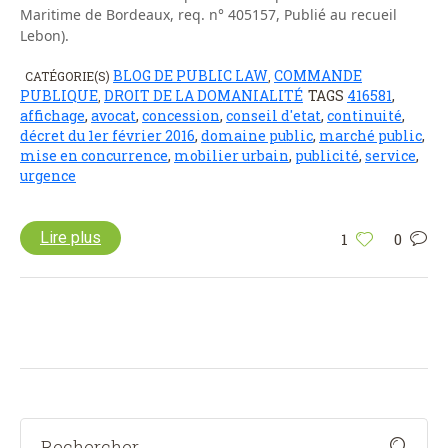
Maritime de Bordeaux, req. n° 405157, Publié au recueil
Lebon).
BLOG DE PUBLIC LAW
COMMANDE
CATÉGORIE(S)
,
PUBLIQUE
DROIT DE LA DOMANIALITÉ
TAGS
416581
,
,
affichage
,
avocat
,
concession
,
conseil d'etat
,
continuité
,
décret du 1er février 2016
,
domaine public
,
marché public
,
mise en concurrence
,
mobilier urbain
,
publicité
,
service
,
urgence
Lire plus
1
0