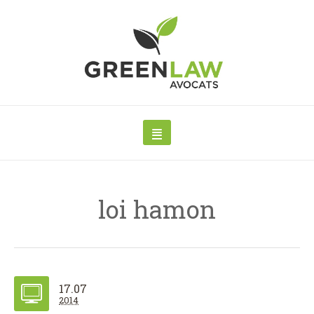
loi hamon
17.07
2014