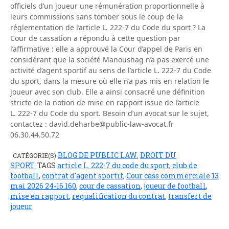
officiels d’un joueur une rémunération proportionnelle à
leurs commissions sans tomber sous le coup de la
réglementation de l’article L. 222-7 du Code du sport ? La
Cour de cassation a répondu à cette question par
l’affirmative : elle a approuvé la Cour d’appel de Paris en
considérant que la société Manoushag n’a pas exercé une
activité d’agent sportif au sens de l’article L. 222-7 du Code
du sport, dans la mesure où elle n’a pas mis en relation le
joueur avec son club. Elle a ainsi consacré une définition
stricte de la notion de mise en rapport issue de l’article
L. 222-7 du Code du sport. Besoin d’un avocat sur le sujet,
contactez : david.deharbe@public-law-avocat.fr
06.30.44.50.72
BLOG DE PUBLIC LAW
DROIT DU
CATÉGORIE(S)
,
SPORT
TAGS
article L. 222-7 du code du sport
,
club de
football
,
contrat d'agent sportif
,
Cour cass commerciale 13
mai 2026 24-16.160
,
cour de cassation
,
joueur de football
,
mise en rapport
,
requalification du contrat
,
transfert de
joueur