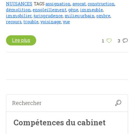
NUISANCES
TAGS
assignation
,
avocat
,
construction
,
démolition
,
ensoleillement
,
gêne
,
immeuble
,
immobilier
,
jurisprudence
,
milieu urbain
,
ombre
,
recours
,
trouble
,
voisinage
,
vue
Lire plus
1
3
Compétences du cabinet