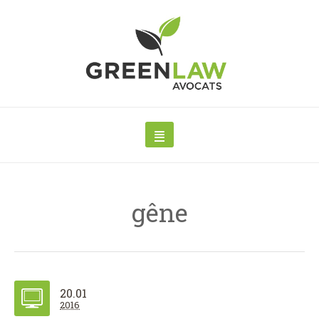
gêne
20.01
2016