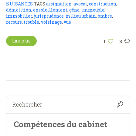
NUISANCES
TAGS
assignation
,
avocat
,
construction
,
démolition
,
ensoleillement
,
gêne
,
immeuble
,
immobilier
,
jurisprudence
,
milieu urbain
,
ombre
,
recours
,
trouble
,
voisinage
,
vue
Lire plus
1
3
Compétences du cabinet