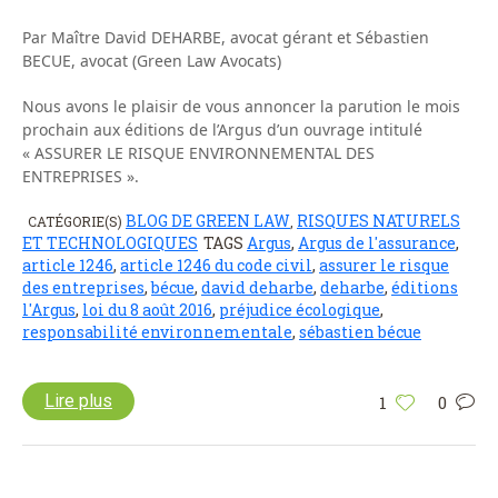
Par Maître David DEHARBE, avocat gérant et Sébastien
BECUE, avocat (Green Law Avocats)
Nous avons le plaisir de vous annoncer la parution le mois
prochain aux éditions de l’Argus d’un ouvrage intitulé
« ASSURER LE RISQUE ENVIRONNEMENTAL DES
ENTREPRISES ».
BLOG DE GREEN LAW
RISQUES NATURELS
CATÉGORIE(S)
,
ET TECHNOLOGIQUES
TAGS
Argus
,
Argus de l'assurance
,
article 1246
,
article 1246 du code civil
,
assurer le risque
des entreprises
,
bécue
,
david deharbe
,
deharbe
,
éditions
l'Argus
,
loi du 8 août 2016
,
préjudice écologique
,
responsabilité environnementale
,
sébastien bécue
Lire plus
1
0