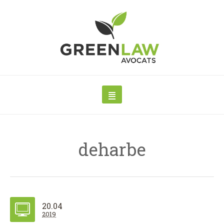
deharbe
20.04
2019