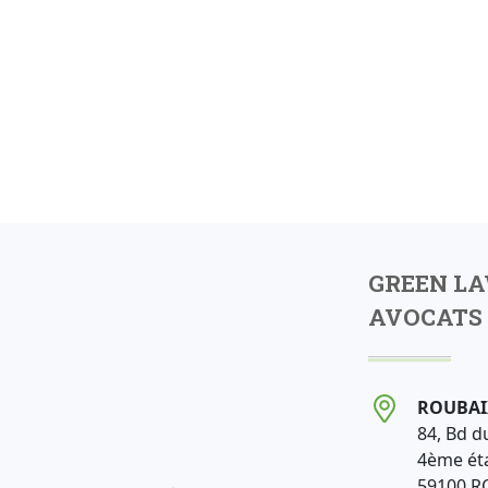
GREEN L
AVOCATS 
ROUBAI
84, Bd d
4ème ét
59100 R