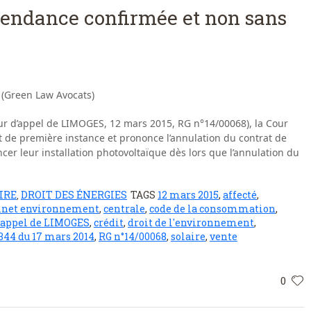
épendance confirmée et non sans
 (Green Law Avocats)
ur d’appel de LIMOGES, 12 mars 2015, RG n°14/00068), la Cour
de première instance et prononce l’annulation du contrat de
ncer leur installation photovoltaïque dès lors que l’annulation du
IRE
DROIT DES ÉNERGIES
TAGS
12 mars 2015
,
affecté
,
,
inet environnement
,
centrale
,
code de la consommation
,
’appel de LIMOGES
,
crédit
,
droit de l'environnement
,
-344 du 17 mars 2014
,
RG n°14/00068
,
solaire
,
vente
0