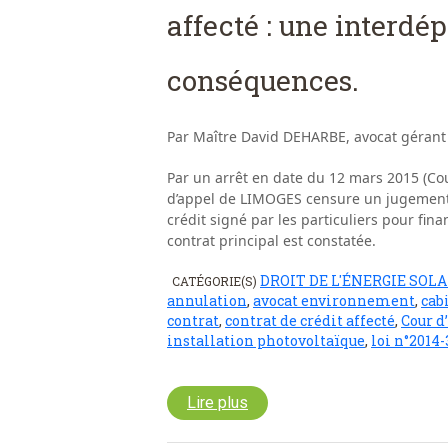
affecté : une interd
conséquences.
Par Maître David DEHARBE, avocat gérant
Par un arrêt en date du 12 mars 2015 (Co
d’appel de LIMOGES censure un jugement 
crédit signé par les particuliers pour fina
contrat principal est constatée.
DROIT DE L'ÉNERGIE SOLA
CATÉGORIE(S)
annulation
,
avocat environnement
,
cab
contrat
,
contrat de crédit affecté
,
Cour d
installation photovoltaïque
,
loi n°2014
Lire plus