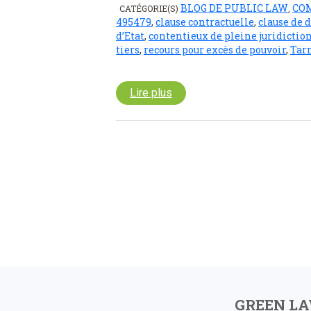
BLOG DE PUBLIC LAW
CO
CATÉGORIE(S)
,
495479
,
clause contractuelle
,
clause de 
d’Etat
,
contentieux de pleine juridictio
tiers
,
recours pour excès de pouvoir
,
Tar
Lire plus
GREEN L