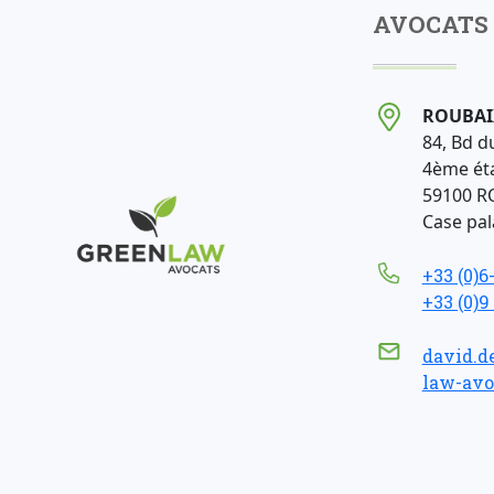
AVOCATS 
ROUBAI
84, Bd d
4ème ét
59100 R
Case pala
+33 (0)6
+33 (0)9
david.d
law-avo