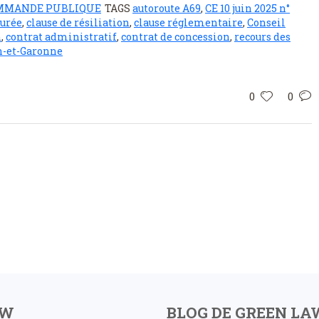
MMANDE PUBLIQUE
TAGS
autoroute A69
,
CE 10 juin 2025 n°
durée
,
clause de résiliation
,
clause réglementaire
,
Conseil
n
,
contrat administratif
,
contrat de concession
,
recours des
n-et-Garonne
0
0
AW
BLOG DE GREEN LA