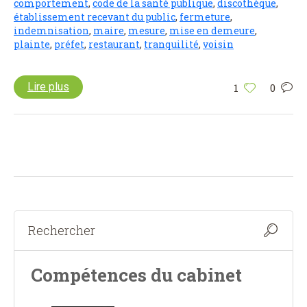
comportement
,
code de la santé publique
,
discothèque
,
établissement recevant du public
,
fermeture
,
indemnisation
,
maire
,
mesure
,
mise en demeure
,
plainte
,
préfet
,
restaurant
,
tranquilité
,
voisin
Lire plus
1
0
Compétences du cabinet