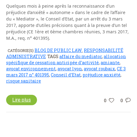
Quelques mois à peine après la reconnaissance d’un
préjudice d’anxiété « autonome » dans le cadre de l’affaire
du « Mediator », le Conseil d’Etat, par un arrêt du 3 mars
2017, apporte d’utiles précisions quant à la preuve d’un tel
préjudice (CE 1ère et 6ème chambres réunies, 3 mars 2017,
M.A., req. n° 401395).
BLOG DE PUBLIC LAW
RESPONSABILITÉ
CATÉGORIE(S)
,
ADMINISTRATIVE
TAGS
affaire du mediator
,
allocation
spécifique de cessation anticipée d’activité
,
amiante
,
avocat environnement
,
avocat lyon
,
avocat roubaix
,
CE 3
mars 2017 n° 401395
,
Conseil d’Etat
,
préjudice anxiété
,
risque sanitaire
Lire plus
0
0