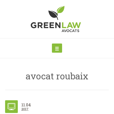
avocat roubaix
11.04
2017