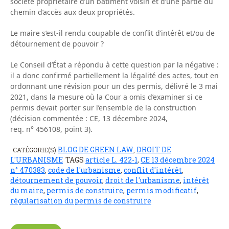
société propriétaire d’un bâtiment voisin et d’une partie du
chemin d’accès aux deux propriétés.
Le maire s’est-il rendu coupable de conflit d’intérêt et/ou de
détournement de pouvoir ?
Le Conseil d’État a répondu à cette question par la négative :
il a donc confirmé partiellement la légalité des actes, tout en
ordonnant une révision pour un des permis, délivré le 3 mai
2021, dans la mesure où la Cour a omis d’examiner si ce
permis devait porter sur l’ensemble de la construction
(décision commentée : CE, 13 décembre 2024,
req. n° 456108, point 3).
BLOG DE GREEN LAW
DROIT DE
CATÉGORIE(S)
,
L'URBANISME
TAGS
article L. 422-1
,
CE 13 décembre 2024
n° 470383
,
code de l'urbanisme
,
conflit d'intérêt
,
détournement de pouvoir
,
droit de l'urbanisme
,
intérêt
du maire
,
permis de construire
,
permis modificatif
,
régularisation du permis de construire