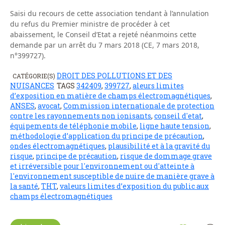
Saisi du recours de cette association tendant à l’annulation
du refus du Premier ministre de procéder à cet
abaissement, le Conseil d’Etat a rejeté néanmoins cette
demande par un arrêt du 7 mars 2018 (CE, 7 mars 2018,
n°399727).
DROIT DES POLLUTIONS ET DES
CATÉGORIE(S)
NUISANCES
TAGS
342409
,
399727
,
aleurs limites
d’exposition en matière de champs électromagnétiques
,
ANSES
,
avocat
,
Commission internationale de protection
contre les rayonnements non ionisants
,
conseil d'etat
,
équipements de téléphonie mobile
,
ligne haute tension
,
méthodologie d’application du principe de précaution
,
ondes électromagnétiques
,
plausibilité et à la gravité du
risque
,
principe de précaution
,
risque de dommage grave
et irréversible pour l'environnement ou d'atteinte à
l'environnement susceptible de nuire de manière grave à
la santé
,
THT
,
valeurs limites d’exposition du public aux
champs électromagnétiques