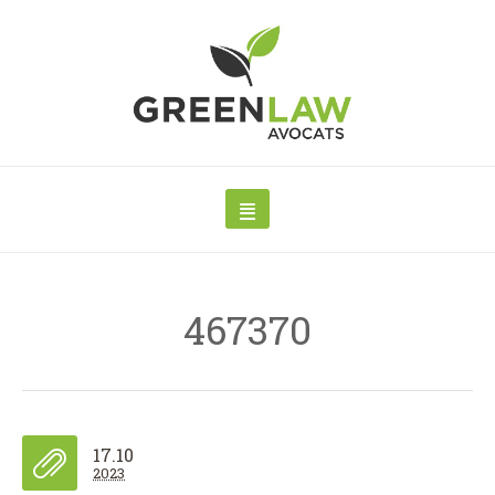
467370
17.10
2023