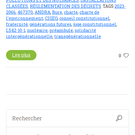
POLLUTIONS ET DES NUISANCES
INSTALLATIONS
,
CLASSÉES
RÉGLEMENTATION DES DÉCHETS
TAGS
2023-
,
2066
,
467370
,
ANDRA
,
Bure
,
charte
,
charte de
l'environnement
,
CIGEO
,
conseil constitutionnel
,
fraternité
,
générations futures
,
juge constitutionnel
,
L542-10-1
,
nucléaire
,
préambule
,
solidarité
intergénérationnelle
,
transgénérationnelle
Lire plus
0