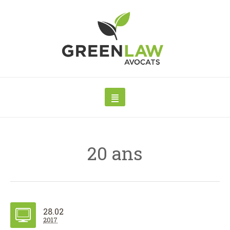
20 ans
28.02
2017