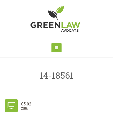
14-18561
05.02
2016