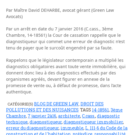
Par Maître David DEHARBE, avocat gérant (Green Law
Avocats)
Par un arrêt en date du 7 janvier 2016 (C.cass., 3ème
Chambre, 14-18561) la Cour de cassation rappelle que le
diagnostiqueur qui commet une erreur de diagnostic n’est
tenu de payer que le surcoût engendré par sa faute.
Rappelons que le législateur contemporain a multiplié les
diagnostics obligatoires avant toute vente immobilière, qui
donnent donc lieu à des diagnostics effectués par des
organismes agréés, devant figurer en annexe de la
promesse de vente ou, à défaut de promesse, dans l’acte
authentique.
BLOG DE GREEN LAW
DROIT DES
CATÉGORIE(S)
,
POLLUTIONS ET DES NUISANCES
TAGS
14-18561
,
3ème
Chambre
,
7 janvier 2à16
,
architecte
,
C.cass.
,
diagnostic
technique
,
diagnostiqueur
,
diagnostiqueur immobilier
,
erreur du diagnostiqueur
,
immeuble
,
L. 111-6 du Code de la
construction et de l'habitation
,
préjudice
,
responsabilité