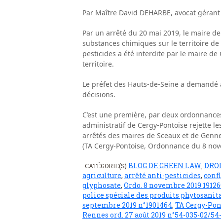
Par Maître David DEHARBE, avocat gérant
Par un arrêté du 20 mai 2019, le maire de 
substances chimiques sur le territoire de s
pesticides a été interdite par le maire de
territoire.
Le préfet des Hauts-de-Seine a demandé a
décisions.
C’est une première, par deux ordonnances
administratif de Cergy-Pontoise rejette l
arrêtés des maires de Sceaux et de Gennevi
(TA Cergy-Pontoise, Ordonnance du 8 nov
BLOG DE GREEN LAW
DRO
CATÉGORIE(S)
,
agriculture
,
arrêté anti-pesticides
,
confl
glyphosate
,
Ordo. 8 novembre 2019 1912
police spéciale des produits phytosanit
septembre 2019 n°1901464
,
TA Cergy-Pon
Rennes ord. 27 août 2019 n°54-035-02/54