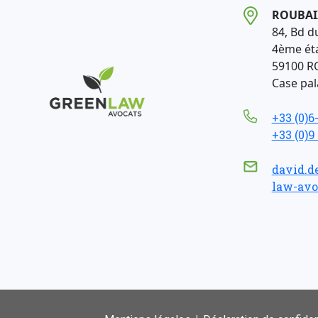
ROUBAI
84, Bd d
4ème ét
59100 R
Case pala
+33 (0)6
+33 (0)9
david.d
law-avo