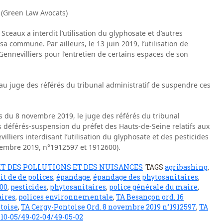
 (Green Law Avocats)
Sceaux a interdit l’utilisation du glyphosate et d’autres
a commune. Par ailleurs, le 13 juin 2019, l’utilisation de
 Gennevilliers pour l’entretien de certains espaces de son
u juge des référés du tribunal administratif de suspendre ces
 du 8 novembre 2019, le juge des référés du tribunal
es déférés-suspension du préfet des Hauts-de-Seine relatifs aux
lliers interdisant l’utilisation du glyphosate et des pesticides
embre 2019, n°1912597 et 1912600).
IT DES POLLUTIONS ET DES NUISANCES
TAGS
agribashing
,
it de de polices
,
épandage
,
épandage des phytosanitaires
,
600
,
pesticides
,
phytosanitaires
,
police générale du maire
,
aires
,
polices environnementale
,
TA Besançon ord. 16
toise
,
TA Cergy-Pontoise Ord. 8 novembre 2019 n°1912597
,
TA
-10-05/49-02-04/49-05-02