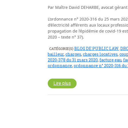
Par Maître David DEHARBE, avocat gérant
L’ordonnance n° 2020-316 du 25 mars 2020 
d’électricité afférents aux locaux professio
propagation de l’épidémie de covid-19 est
2020 – texte n° 37).
BLOG DE PUBLIC LAW
DR
CATÉGORIE(S)
,
bailleur
,
charges
,
charges locatives
,
cou
2020-378 du 31 mars 2020
,
facture eau
,
fa
ordonnance
,
ordonnance n° 2020-316 du
Lire plus