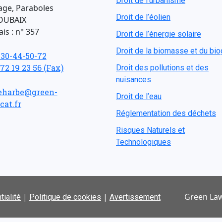
Droit de l'urbanisme
age, Paraboles
Droit de l’éolien
OUBAIX
is : n° 357
Droit de l’énergie solaire
Droit de la biomasse et du bi
-30-44-50-72
 72 19 23 56 (Fax)
Droit des pollutions et des
nuisances
eharbe@green-
Droit de l’eau
cat.fr
Réglementation des déchets
Risques Naturels et
Technologiques
|
|
Green Law
tialité
Politique de cookies
Avertissement