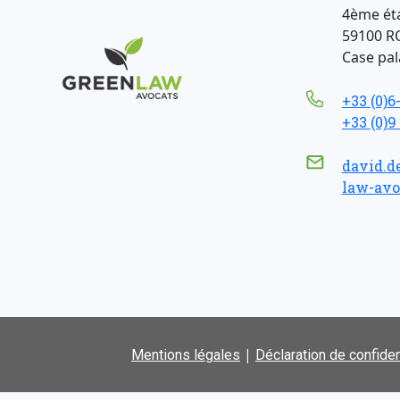
4ème ét
59100 R
Case pala
+33 (0)6
+33 (0)9
david.d
law-avo
|
Mentions légales
Déclaration de confiden