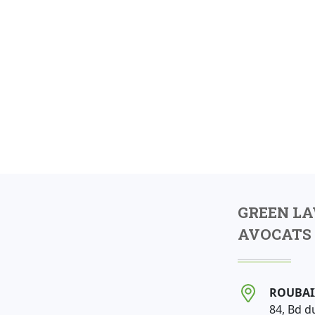
GREEN L
AVOCATS 
ROUBAI
84, Bd d