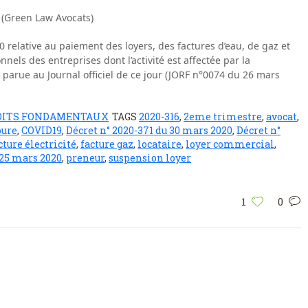
 (Green Law Avocats)
relative au paiement des loyers, des factures d’eau, de gaz et
nnels des entreprises dont l’activité est affectée par la
 parue au Journal officiel de ce jour (JORF n°0074 du 26 mars
OITS FONDAMENTAUX
TAGS
2020-316
,
2eme trimestre
,
avocat
,
pure
,
COVID19
,
Décret n° 2020-371 du 30 mars 2020
,
Décret n°
cture électricité
,
facture gaz
,
locataire
,
loyer commercial
,
 25 mars 2020
,
preneur
,
suspension loyer
1
0