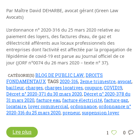
Par Maître David DEHARBE, avocat gérant (Green Law
Avocats)
L’ordonnance n° 2020-316 du 25 mars 2020 relative au
paiement des loyers, des factures d’eau, de gaz et
d’électricité afférents aux locaux professionnels des
entreprises dont l’activité est affectée par la propagation de
l’épidémie de covid-19 est parue au Journal officiel de ce
jour (JORF n°0074 du 26 mars 2020 – texte n° 37).
BLOG DE PUBLIC LAW
DROITS
CATÉGORIE(S)
,
FONDAMENTAUX
TAGS
2020-316
,
2eme trimestre
,
avocat
,
bailleur
,
charges
,
charges locatives
,
coupure
,
COVID19
,
Décret n° 2020-371 du 30 mars 2020
,
Décret n° 2020-378 du
31 mars 2020
,
facture eau
,
facture électricité
,
facture gaz
,
locataire
,
loyer commercial
,
ordonnance
,
ordonnance n°
2020-316 du 25 mars 2020
,
preneur
,
suspension loyer
Lire plus
1
0