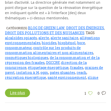
bilan d’activité. La directrice générale met notamment un
point d’orgue sur la question de la rénovation énergétique
en indiquant qu’elle est « à l’interface [des] deux
thématiques » ci-dessus mentionnées.
BLOG DE GREEN LAW
DROIT DES ÉNERGIES
CATÉGORIE(S)
,
,
DROIT DES POLLUTIONS ET DES NUISANCES
TAGS
alcaloïdes opiacés
,
alerte
,
alerte sanitaire
,
allégations
environnementales
,
biocides
,
bisphénol
,
bore
,
consommateur
,
contrôle sur les produits de
consommation alimentaires et non alimentaires
,
cosmétiques biologiques
,
de la consommation et de la
répression des fraudes
,
DGCCRF
,
direction de la
concurrence
,
étiquetage énergétique
,
fraudes
,
graines de
pavot
,
isolation à 1€
,
ogm
,
pates gluantes
,
reach
,
rénivation énergétique
,
santé environnement
,
slime
Lire plus
1
0