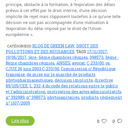
principe, obstacle à la formation, à l’expiration des délais
prévus à cet effet par le droit interne, d’une décision
implicite de rejet mais s’opposent toutefois à ce qu’une telle
décision ne soit pas accompagnée d’une motivation à
l’expiration du délai imposé par le droit de l’Union
européenne ».
BLOG DE GREEN LAW
DROIT DES
CATÉGORIE(S)
,
POLLUTIONS ET DES NUISANCES
TAGS
17/11/2017
,
19/06/2017
,
1ère- 6ème chambres réunies
,
398573
,
3ème -
8ème chambres réunies
,
ANSES
,
avocat
,
C-233/00
,
ce
,
CJUE 26 juin 2003 C-233/00
,
Commission c/ République
française
,
de mise sur le marché de produits
phytopharmaceutiques
,
décision implicite
,
directive
89/105/CEE
,
L. 232-4 du code des relations entre le public
et l'administration
,
motivation des actes administratifs
,
n° 392989
,
n° 398573
,
phytosanitaires
,
produits
,
règlement
n° 1107/2009
Lire plus
0
0