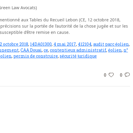
reen Law Avocats)
 mentionné aux Tables du Recueil Lebon (CE, 12 octobre 2018,
précisions sur la portée de l’autorité de la chose jugée et sur les
 susceptible d’être remise en cause.
2 octobre 2018
,
14DA01300
,
4 mai 2017
,
412104
,
audit parc éolien
,
onnement
,
CAA Douai
,
ce
,
contentieux administratif
,
éolien
,
n°
éolien
,
permis de construire
,
sécurité juridique
0
0