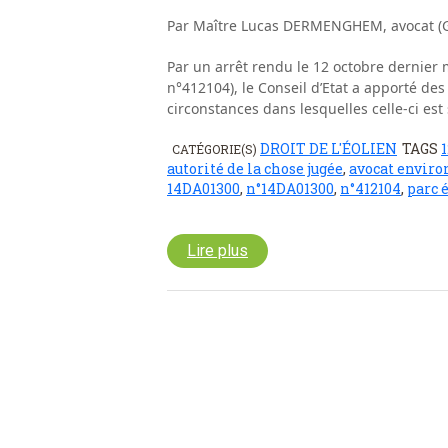
Par Maître Lucas DERMENGHEM, avocat (G
Par un arrêt rendu le 12 octobre dernier
n°412104), le Conseil d’Etat a apporté des 
circonstances dans lesquelles celle-ci est
DROIT DE L'ÉOLIEN
TAGS
1
CATÉGORIE(S)
autorité de la chose jugée
,
avocat envir
14DA01300
,
n°14DA01300
,
n°412104
,
parc 
Lire plus