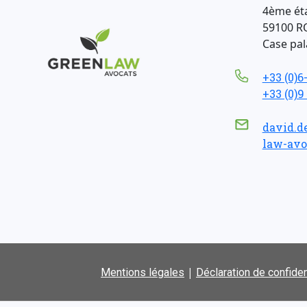
4ème ét
59100 R
Case pala
+33 (0)6
+33 (0)9
david.d
law-avo
|
Mentions légales
Déclaration de confiden