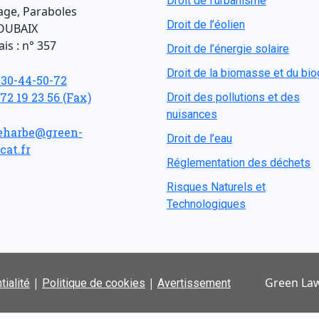
Droit de l'urbanisme
age, Paraboles
Droit de l’éolien
OUBAIX
is : n° 357
Droit de l’énergie solaire
Droit de la biomasse et du bi
-30-44-50-72
 72 19 23 56 (Fax)
Droit des pollutions et des
nuisances
eharbe@green-
Droit de l’eau
cat.fr
Réglementation des déchets
Risques Naturels et
Technologiques
|
|
Green Law
tialité
Politique de cookies
Avertissement