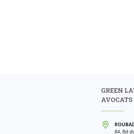
GREEN L
AVOCATS 
ROUBAI
84, Bd d