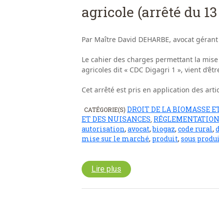
agricole (arrêté du 13
Par Maître David DEHARBE, avocat gérant
Le cahier des charges permettant la mise 
agricoles dit « CDC Digagri 1 », vient d’êtr
Cet arrêté est pris en application des arti
DROIT DE LA BIOMASSE E
CATÉGORIE(S)
ET DES NUISANCES
RÉGLEMENTATION
,
autorisation
,
avocat
,
biogaz
,
code rural
,
mise sur le marché
,
produit
,
sous produ
Lire plus