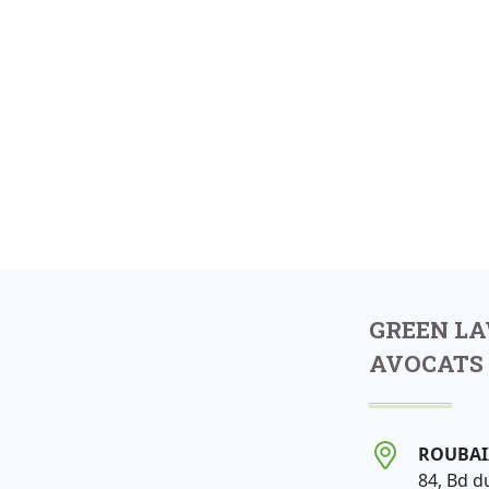
GREEN L
AVOCATS 
ROUBAI
84, Bd d