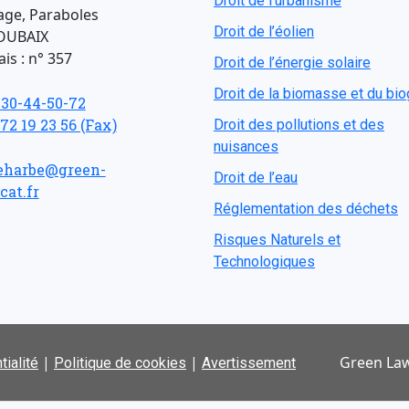
Droit de l'urbanisme
age, Paraboles
Droit de l’éolien
OUBAIX
is : n° 357
Droit de l’énergie solaire
Droit de la biomasse et du bi
-30-44-50-72
 72 19 23 56 (Fax)
Droit des pollutions et des
nuisances
eharbe@green-
Droit de l’eau
cat.fr
Réglementation des déchets
Risques Naturels et
Technologiques
|
|
Green Law
tialité
Politique de cookies
Avertissement