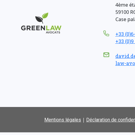
4ème ét
59100 R
Case pala
+33 (0)6
+33 (0)9
david.d
law-avo
|
Mentions légales
Déclaration de confiden