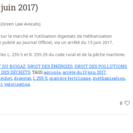
 juin 2017)
 (Green Law Avocats)
sur le marché et l’utilisation digestats de méthanisation
e publié au Journal Officiel, via un arrêté du 13 juin 2017.
cles L. 255-5 et R. 255-29 du code rural et de la pêche maritime.
T DU BIOGAZ
DROIT DES ÉNERGIES
DROIT DES POLLUTIONS
,
,
 DES DÉCHETS
TAGS
agricole
,
arrêté du 13 juin 2017
,
déchet
,
digestat
,
L 255-5
,
matière fertilisane
,
méthanisation
,
it
,
valorisation
0