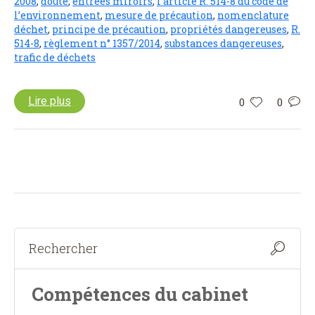
2008
,
doute
,
entrées miroirs
,
l’article R. 514-8 du code de
l’environnement
,
mesure de précaution
,
nomenclature
déchet
,
principe de précaution
,
propriétés dangereuses
,
R.
514-8
,
règlement n° 1357/2014
,
substances dangereuses
,
trafic de déchets
Lire plus
0
0
Compétences du cabinet