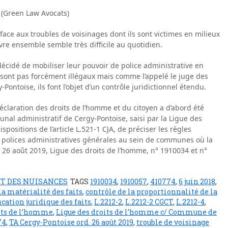
 (Green Law Avocats)
face aux troubles de voisinages dont ils sont victimes en milieux
vre ensemble semble très difficile au quotidien.
décidé de mobiliser leur pouvoir de police administrative en
e sont pas forcément illégaux mais comme l’appelé le juge des
Pontoise, ils font l’objet d’un contrôle juridictionnel étendu.
déclaration des droits de l’homme et du citoyen a d’abord été
bunal administratif de Cergy-Pontoise, saisi par la Ligue des
positions de l’article L.521-1 CJA, de préciser les règles
 polices administratives générales au sein de communes où la
. 26 août 2019, Ligue des droits de l’homme, n° 1910034 et n°
ET DES NUISANCES
TAGS
1910034
,
1910057
,
410774
,
6 juin 2018
,
la matérialité des faits
,
contrôle de la proportionnalité de la
ication juridique des faits
,
L.2212-2
,
L.2212-2 CGCT
,
L.2212-4
,
its de l’homme
,
Ligue des droits de l’homme c/ Commune de
74
,
TA Cergy-Pontoise ord. 26 août 2019
,
trouble de voisinage