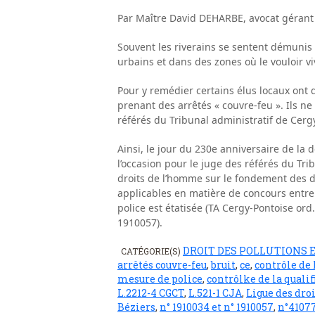
Par Maître David DEHARBE, avocat gérant
Souvent les riverains se sentent démunis 
urbains et dans des zones où le vouloir vi
Pour y remédier certains élus locaux ont 
prenant des arrêtés « couvre-feu ». Ils n
référés du Tribunal administratif de Cergy-
Ainsi, le jour du 230e anniversaire de la 
l’occasion pour le juge des référés du Tri
droits de l’homme sur le fondement des dis
applicables en matière de concours entre
police est étatisée (TA Cergy-Pontoise ord
1910057).
DROIT DES POLLUTIONS 
CATÉGORIE(S)
arrêtés couvre-feu
,
bruit
,
ce
,
contrôle de 
mesure de police
,
contrôlke de la qualif
L.2212-4 CGCT
,
L.521-1 CJA
,
Ligue des dro
Béziers
,
n° 1910034 et n° 1910057
,
n°4107