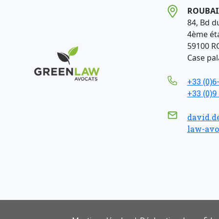
ROUBAI
84, Bd d
4ème ét
59100 R
Case pala
+33 (0)6
+33 (0)9
david.d
law-avo