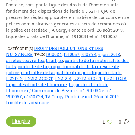
Pontoise, saisi par la Ligue des droits de l’homme sur le
fondement des dispositions de l’article L.521-1 CJA, de
préciser les règles applicables en matière de concours entre
polices administratives générales au sein de communes où
la police est étatisée (TA Cergy-Pontoise ord. 26 août 2019,
Ligue des droits de l’homme, n° 1910034 et n° 1910057).
DROIT DES POLLUTIONS ET DES
CATÉGORIE(S)
NUISANCES
TAGS
1910034
,
1910057
,
410774
,
6 juin 2018
,
arrêtés couvre-feu
,
bruit
,
ce
,
contrôle de la matérialité des
faits
,
contrôle de la proportionnalité de la mesure de
police
,
contrôlke de la qualification juridique des faits
,
L.2212-2
,
L.2212-2 CGCT
,
L.2212-4
,
L.2212-4 CGCT
,
L.521-1 CJA
,
Ligue des droits de l’homme
,
Ligue des droits de
l’homme c/ Commune de Béziers
,
n° 1910034 et n°
1910057
,
n°410774
,
TA Cergy-Pontoise ord. 26 août 2019
,
trouble de voisinage
Lire plus
1
0