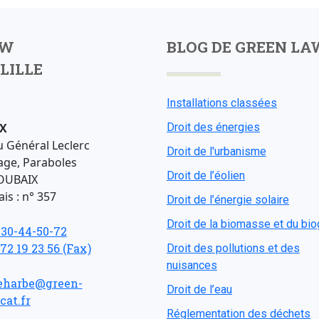
AW
BLOG DE GREEN LA
LILLE
Installations classées
X
Droit des énergies
u Général Leclerc
Droit de l'urbanisme
age, Paraboles
Droit de l’éolien
OUBAIX
is : n° 357
Droit de l’énergie solaire
Droit de la biomasse et du bi
-30-44-50-72
 72 19 23 56 (Fax)
Droit des pollutions et des
nuisances
eharbe@green-
Droit de l’eau
cat.fr
Réglementation des déchets