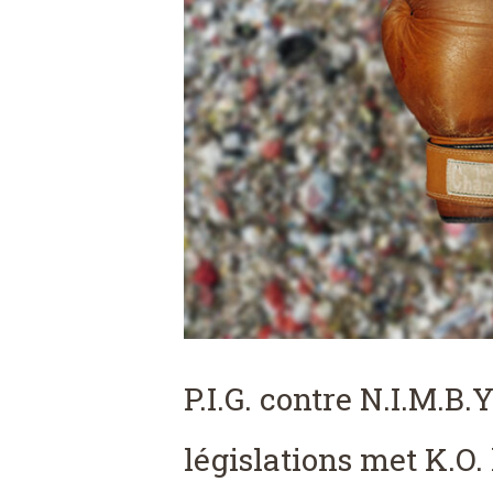
P.I.G. contre N.I.M.B.
législations met K.O.