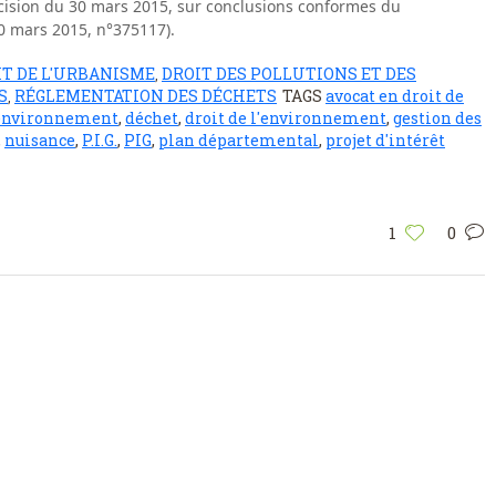
écision du 30 mars 2015, sur conclusions conformes du
30 mars 2015, n°375117).
IT DE L'URBANISME
DROIT DES POLLUTIONS ET DES
,
S
RÉGLEMENTATION DES DÉCHETS
TAGS
avocat en droit de
,
l'environnement
,
déchet
,
droit de l'environnement
,
gestion des
,
nuisance
,
P.I.G.
,
PIG
,
plan départemental
,
projet d'intérêt
1
0