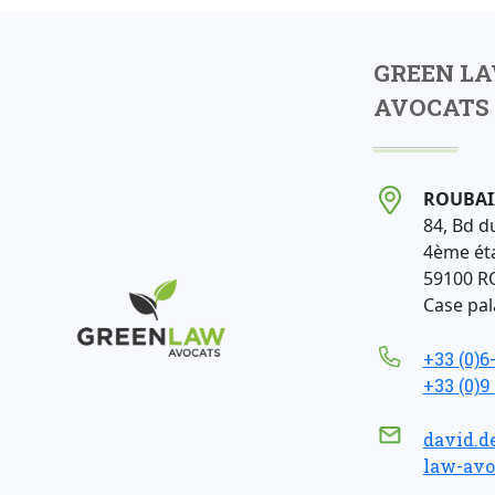
GREEN L
AVOCATS 
ROUBAI
84, Bd d
4ème ét
59100 R
Case pala
+33 (0)6
+33 (0)9
david.d
law-avo