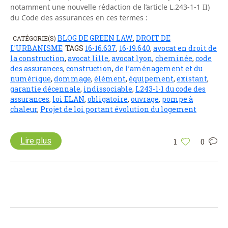
notamment une nouvelle rédaction de l’article L.243-1-1 II)
du Code des assurances en ces termes :
BLOG DE GREEN LAW
DROIT DE
CATÉGORIE(S)
,
L'URBANISME
TAGS
16-16.637
,
16-19.640
,
avocat en droit de
la construction
,
avocat lille
,
avocat lyon
,
cheminée
,
code
des assurances
,
construction
,
de l’aménagement et du
numérique
,
dommage
,
élément
,
équipement
,
existant
,
garantie décennale
,
indissociable
,
L243-1-1 du code des
assurances
,
loi ELAN
,
obligatoire
,
ouvrage
,
pompe à
chaleur
,
Projet de loi portant évolution du logement
Lire plus
1
0