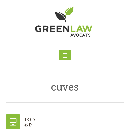
cuves
13.07
2017