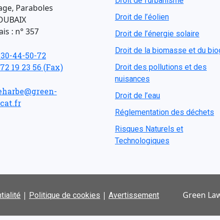
Droit de l'urbanisme
age, Paraboles
Droit de l’éolien
OUBAIX
is : n° 357
Droit de l’énergie solaire
Droit de la biomasse et du bi
-30-44-50-72
 72 19 23 56 (Fax)
Droit des pollutions et des
nuisances
eharbe@green-
Droit de l’eau
cat.fr
Réglementation des déchets
Risques Naturels et
Technologiques
|
|
Green Law
tialité
Politique de cookies
Avertissement