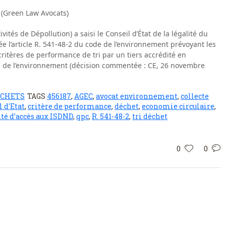
 (Green Law Avocats)
ités de Dépollution) a saisi le Conseil d’État de la légalité du
e l’article R. 541-48-2 du code de l’environnement prévoyant les
critères de performance de tri par un tiers accrédité en
ode de l’environnement (décision commentée : CE, 26 novembre
ÉCHETS
TAGS
456187
,
AGEC
,
avocat environnement
,
collecte
l d'Etat
,
critère de performance
,
déchet
,
economie circulaire
,
ité d’accès aux ISDND
,
qpc
,
R. 541-48-2
,
tri déchet
0
0