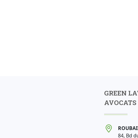
GREEN L
AVOCATS 
ROUBAI
84, Bd d