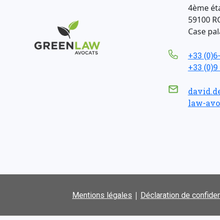
4ème ét
59100 R
Case pala
+33 (0)6
+33 (0)9
david.d
law-avo
|
Mentions légales
Déclaration de confiden