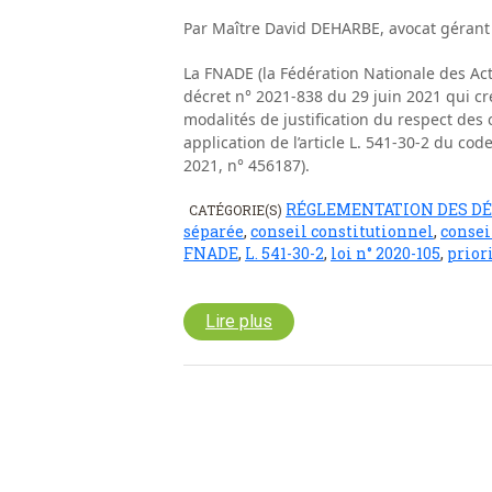
Par Maître David DEHARBE, avocat gérant
La FNADE (la Fédération Nationale des Activ
décret n° 2021-838 du 29 juin 2021 qui cré
modalités de justification du respect des 
application de l’article L. 541-30-2 du c
2021, n° 456187).
RÉGLEMENTATION DES D
CATÉGORIE(S)
séparée
,
conseil constitutionnel
,
consei
FNADE
,
L. 541-30-2
,
loi n° 2020-105
,
prior
Lire plus