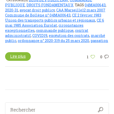
PUBLIQUE
DROITS FONDAMENTAUX
TAGS
04MA00643
,
,
2020-31
,
avocat droit publicv
,
CAA Marseille12 mars 2007
Commune de Bollène n° 04MA00643
,
CE 2 février 1983
Union des transports publics urbains et régionaux
,
CE 6
mai 1985 Association Eurolat
,
circonstances
exceptionnelles
,
commande publique
,
contrat
administratif
,
COVID19
,
excéution des contrats
,
marché
public
,
ordonnance n° 2020-319 du 25 mars 2020
,
passation
Lire plus
1
0