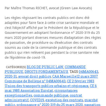
Par Maître Thomas RICHET, avocat (Green Law Avocats)
Les règles régissant les contrats publics ont donc été
adaptées pour faire face à cette crise sanitaire mondiale et
c’est l’objectif affiché par le Président de la République et le
Gouvernement en adoptant l’ordonnance n° 2020-319 du 25
mars 2020 portant diverses mesures d’adaptation des règles
de passation, de procédure ou d’exécution des contrats
soumis au code de la commande publique et des contrats
publics qui n’en relèvent pas pendant la crise sanitaire née
de l’épidémie de covid-19.
BLOG DE PUBLIC LAW
COMMANDE
CATÉGORIE(S)
,
PUBLIQUE
DROITS FONDAMENTAUX
TAGS
04MA00643
,
,
2020-31
,
avocat droit publicv
,
CAA Marseille12 mars 2007
Commune de Bollène n° 04MA00643
,
CE 2 février 1983
Union des transports publics urbains et régionaux
,
CE 6
mai 1985 Association Eurolat
,
circonstances
exceptionnelles
,
commande publique
,
contrat
administratif
,
COVID19
,
excéution des contrats
,
marché
public
,
ordonnance n° 2020-319 du 25 mars 2020
,
passation