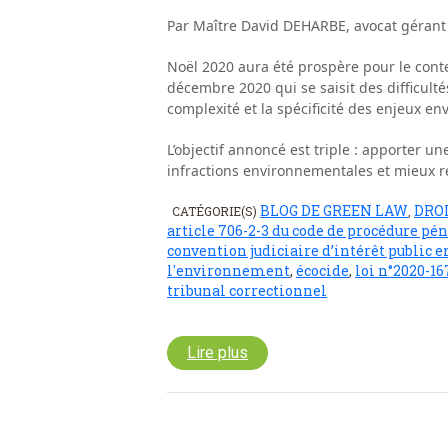
Par Maître David DEHARBE, avocat gérant
Noël 2020 aura été prospère pour le conte
décembre 2020 qui se saisit des difficult
complexité et la spécificité des enjeux e
L’objectif annoncé est triple : apporter u
infractions environnementales et mieux
BLOG DE GREEN LAW
DRO
CATÉGORIE(S)
,
article 706-2-3 du code de procédure pé
convention judiciaire d’intérêt public
l'environnement
,
écocide
,
loi n°2020-1
tribunal correctionnel
Lire plus