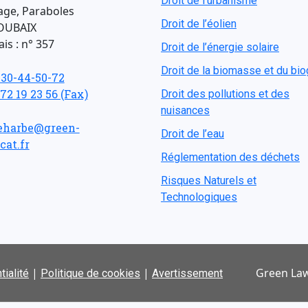
Droit de l'urbanisme
age, Paraboles
Droit de l’éolien
OUBAIX
is : n° 357
Droit de l’énergie solaire
Droit de la biomasse et du bi
-30-44-50-72
 72 19 23 56 (Fax)
Droit des pollutions et des
nuisances
eharbe@green-
Droit de l’eau
cat.fr
Réglementation des déchets
Risques Naturels et
Technologiques
|
|
Green Law
tialité
Politique de cookies
Avertissement