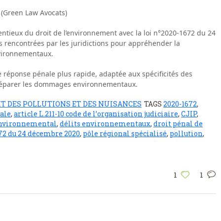
 (Green Law Avocats)
ntieux du droit de l’environnement avec la loi n°2020-1672 du 24
és rencontrées par les juridictions pour appréhender la
nvironnementaux.
ne réponse pénale plus rapide, adaptée aux spécificités des
 réparer les dommages environnementaux.
IT DES POLLUTIONS ET DES NUISANCES
TAGS
2020-1672
,
nale
,
article L.211-10 code de l’organisation judiciaire
,
CJIP
,
 environnemental
,
délits environnementaux
,
droit pénal de
672 du 24 décembre 2020
,
pôle régional spécialisé
,
pollution
,
1
1