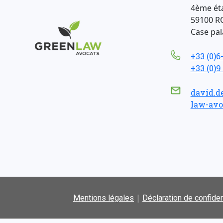
4ème ét
59100 R
Case pala
+33 (0)6
+33 (0)9
david.d
law-avo
|
Mentions légales
Déclaration de confiden