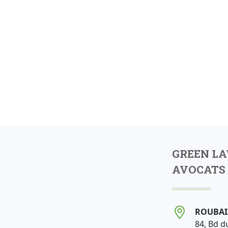
GREEN L
AVOCATS 
ROUBAI
84, Bd d