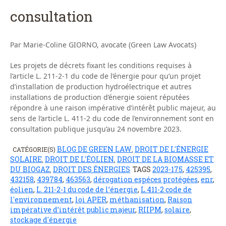
consultation
Par Marie-Coline GIORNO, avocate (Green Law Avocats)
Les projets de décrets fixant les conditions requises à
l’article L. 211-2-1 du code de l’énergie pour qu’un projet
d’installation de production hydroélectrique et autres
installations de production d’énergie soient réputées
répondre à une raison impérative d’intérêt public majeur, au
sens de l’article L. 411-2 du code de l’environnement sont en
consultation publique jusqu’au 24 novembre 2023.
BLOG DE GREEN LAW
DROIT DE L'ÉNERGIE
CATÉGORIE(S)
,
SOLAIRE
DROIT DE L'ÉOLIEN
DROIT DE LA BIOMASSE ET
,
,
DU BIOGAZ
DROIT DES ÉNERGIES
TAGS
2023-175
,
425395
,
,
432158
,
439784
,
463563
,
dérogation espéces protégées
,
enr
,
éolien
,
L. 211-2-1 du code de l’énergie
,
L.411-2 code de
l'environnement
,
loi APER
,
méthanisation
,
Raison
impérative d’intérêt public majeur
,
RIIPM
,
solaire
,
stockage d'énergie