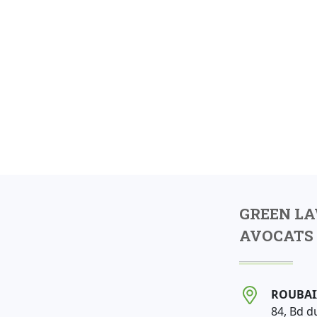
GREEN L
AVOCATS 
ROUBAI
84, Bd d