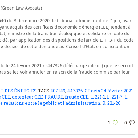
 (Green Law Avocats)
40 du 3 décembre 2020, le tribunal administratif de Dijon, avant
yant acquis des certificats d’économie d’énergie (CEE) tendant à
tat, ministre de la transition écologique et solidaire en date du
idé, par application des dispositions de l’article L. 113-1 du code
le dossier de cette demande au Conseil d’Etat, en sollicitant un
du le 24 février 2021 n°447326 (téléchargeable ici) que le second
 pas se les voir annuler en raison de la fraude commise par leur
T DES ÉNERGIES
TAGS
407149
,
447326
,
CE avis 24 février 2021
 CEE
,
détenteur CEE
,
FRAUDE
,
fraude CEE
,
L. 221-1
,
L. 221-7
,
L.
es relations entre le public et l’administration
,
R. 221-26
1
0