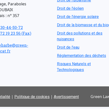
Droit de l'urbanisme
age, Paraboles
Droit de l’éolien
OUBAIX
is : n° 357
Droit de l’énergie solaire
Droit de la biomasse et du bi
-30-44-50-72
 72 19 23 56 (Fax)
Droit des pollutions et des
nuisances
eharbe@green-
Droit de l’eau
cat.fr
Réglementation des déchets
Risques Naturels et
Technologiques
|
|
Green Law
tialité
Politique de cookies
Avertissement