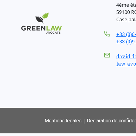
4ème ét
59100 R
Case pala
+33 (0)6
+33 (0)9
david.d
law-avo
|
Mentions légales
Déclaration de confiden