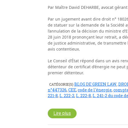
Par Maître David DEHARBE, avocat gérant
Par un jugement avant dire droit n° 18026
de statuer sur la demande de la Société a
l’annulation de la décision du ministre d’E
28 juin 2018 prononçant leur retrait, a déc
de justice administrative, de transmettre 
avis contentieux.
Le Conseil d’État répond dans un avis ren
détenteur de certificat d’énergie ne peut
premier détenteur.
BLOG DE GREEN LAW
DROI
CATÉGORIE(S)
,
n°447326
,
CEE
,
code de l'énergie
,
compte
221-8
,
L. 222-2
,
L. 222-8
,
L. 241-2 du code d
Lire plus