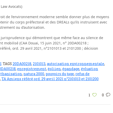
 Law Avocats)
e droit de l’environnement moderne semble donner plus de moyens
btenir du corps préfectoral et des DREALs qu’ils instruisent avec
istrement ou d’autorisation.
 jurisprudence qui démontrent que même face au silence de
ent mobilisé (CAA Douai, 15 juin 2021, n° 20DA00218 ;
référé, ord. 29 avril 2021, n°2101013 et 2101200 ; décision
S
TAGS
20DA00218
,
2101013
,
autorisation environnementale
,
20DA00218
,
enregistrement
,
éoliien
,
épandage
,
évluation
thanisation
,
natura 2000
,
pouvoirs du juge
,
refus de
,
TA Amiens référé ord. 29 avril 2021 n°2101013 et 2101200
1
0