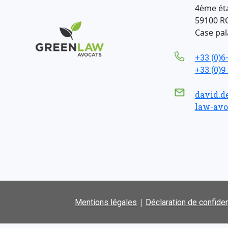
4ème ét
59100 R
Case pala
+33 (0)6
+33 (0)9
david.d
law-avo
|
Mentions légales
Déclaration de confiden