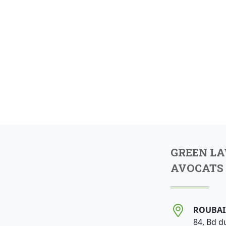
GREEN L
AVOCATS 
ROUBAI
84, Bd d