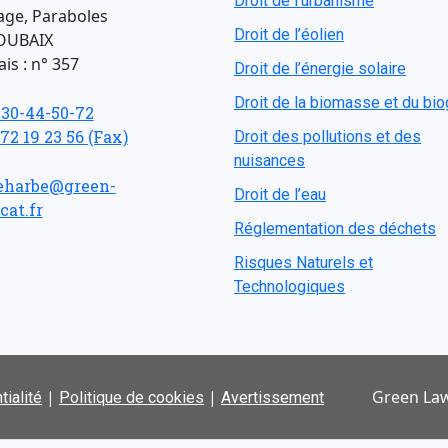
Droit de l'urbanisme
age, Paraboles
Droit de l’éolien
OUBAIX
is : n° 357
Droit de l’énergie solaire
Droit de la biomasse et du bi
-30-44-50-72
 72 19 23 56 (Fax)
Droit des pollutions et des
nuisances
eharbe@green-
Droit de l’eau
cat.fr
Réglementation des déchets
Risques Naturels et
Technologiques
|
|
Green Law
tialité
Politique de cookies
Avertissement