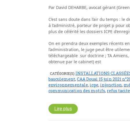
Par David DEHARBE, avocat gérant (Green
C’est sans doute dans l’air du temps : l
à l’administré, porteur de projet p pour o
plus de célérité les dossiers ICPE d’enreg
On en prendra deux exemples récents en
l’administration, le juge peut être utilem
téléchargeable sur doctrine ; TA Amiens, 
obtenue par le cabinet) est
INSTALLATIONS CLASSÉE
CATÉGORIE(S)
basculement
,
CAA Douai 15 juin 2021 n°
environnementale
,
icpe
,
injonction
,
mé
communication des motifs
,
refus tacite
Lire plus