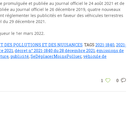
nce promulguée et publiée au Journal officiel le 24 août 2021 et de
ubliée au Journal officiel le 26 décembre 2019, quatre nouveaux
nt réglementer les publicités en faveur des véhicules terrestres
iel du 29 décembre 2021.
gueur le 1er mars 2022.
IT DES POLLUTIONS ET DES NUISANCES
TAGS
2021-1840
,
2021-
re 2021
,
décret n° 2021-1840 du 28 décembre 2021
,
émissions de
iture
,
publicité
,
SeDéplacerMoinsPolluer
,
véhicule de
1
0