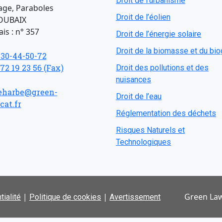
Droit de l'urbanisme
age, Paraboles
Droit de l’éolien
OUBAIX
is : n° 357
Droit de l’énergie solaire
Droit de la biomasse et du bi
-30-44-50-72
 72 19 23 56 (Fax)
Droit des pollutions et des
nuisances
eharbe@green-
Droit de l’eau
cat.fr
Réglementation des déchets
Risques Naturels et
Technologiques
|
|
Green Law
tialité
Politique de cookies
Avertissement