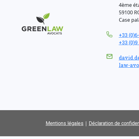
4ème ét
59100 R
Case pala
+33 (0)6
+33 (0)9
david.d
law-avo
|
Mentions légales
Déclaration de confiden