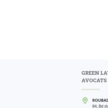
GREEN L
AVOCATS 
ROUBAI
84, Bd d