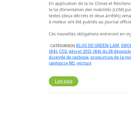
En application de la loi Climat et Résilie
la loi d’orientation des mobilités (LOM) p
textes (deux décrets et deux arrêtés) vena
à moteur ont été publiés au Journal offic
Ces nouvelles obligations entreront en vi
BLOG DE GREEN LAW
DRO
CATÉGORIE(S)
,
1841
,
CO2
,
décret 2021-1841 du 28 décemb
dioxyde de carbone
,
promotion de la vo
catégorie M1
,
voiture
Lire plus