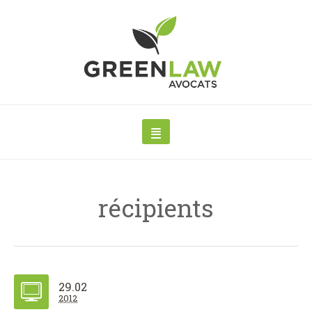
récipients
29.02
2012