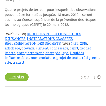
Quatre projets de textes – pour lesquels des observations
peuvent être formulées jusqu’au 18 mars 2012 – seront
soumis au Conseil supérieur de la prévention des risques
technologiques (CSPRT) le 20 mars 2012.
DROIT DES POLLUTIONS ET DES
CATÉGORIE(S)
NUISANCES
INSTALLATIONS CLASSÉES
,
,
RÉGLEMENTATION DES DÉCHETS
TAGS
1432
,
2515
,
affichage
,
broyage
,
ciment
,
concassage
,
csprt
,
déchet
inerte
,
enregistrement
,
entrepôt
,
icpe
,
liquides
inflammables
,
nomenclature
,
projet de texte
,
récipients
,
site
,
transit
Lire plus
0
1