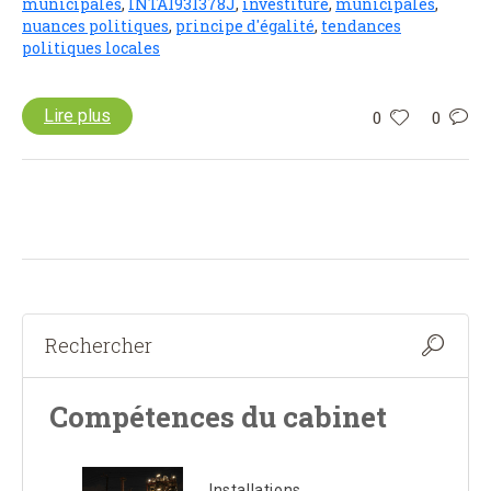
municipales
,
INTA1931378J
,
investiture
,
municipales
,
nuances politiques
,
principe d'égalité
,
tendances
politiques locales
Lire plus
0
0
Compétences du cabinet
Installations