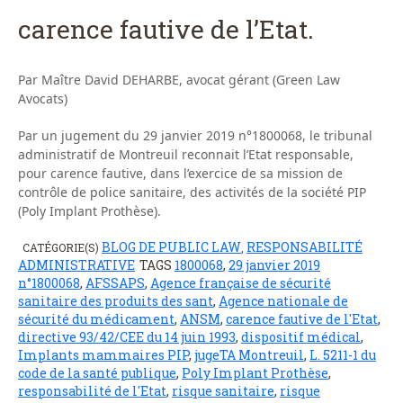
carence fautive de l’Etat.
Par Maître David DEHARBE, avocat gérant (Green Law
Avocats)
Par un jugement du 29 janvier 2019 n°1800068, le tribunal
administratif de Montreuil reconnait l’Etat responsable,
pour carence fautive, dans l’exercice de sa mission de
contrôle de police sanitaire, des activités de la société PIP
(Poly Implant Prothèse).
BLOG DE PUBLIC LAW
RESPONSABILITÉ
CATÉGORIE(S)
,
ADMINISTRATIVE
TAGS
1800068
,
29 janvier 2019
n°1800068
,
AFSSAPS
,
Agence française de sécurité
sanitaire des produits des sant
,
Agence nationale de
sécurité du médicament
,
ANSM
,
carence fautive de l'Etat
,
directive 93/42/CEE du 14 juin 1993
,
dispositif médical
,
Implants mammaires PIP
,
jugeTA Montreuil
,
L. 5211-1 du
code de la santé publique
,
Poly Implant Prothèse
,
responsabilité de l'Etat
,
risque sanitaire
,
risque