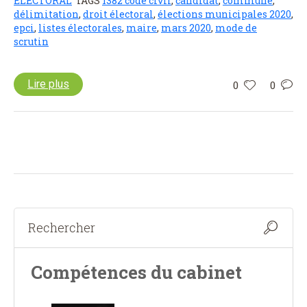
ÉLECTORAL
TAGS
1382 code civil
,
candidat
,
commune
,
délimitation
,
droit électoral
,
élections municipales 2020
,
epci
,
listes électorales
,
maire
,
mars 2020
,
mode de
scrutin
Lire plus
0
0
Compétences du cabinet